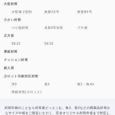
大型封筒
大型袋 2切判
角形A3号
角形B3号
小さい封筒
つり銭封筒
名刺DE封筒
プチ袋
正方形
SE22
SE16
厚紙封筒
クッション封筒
新入荷
少ロット印刷対応封筒
洋0
長3
角2・角A4
厚紙封筒(小ロット)
封筒印刷のことなら封筒屋どっとこむ。角2、長3などの既製品封筒か
らサイズや紙をご指定いただく、完全オリジナル封筒作成まで対応し