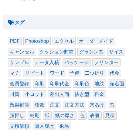
タグ
PDF
Photoshop
エクセル
オーダーメイド
キャンセル
クッション封筒
グラシン窓
サイズ
サンプル
データ入稿
パッケージ
プリンター
マチ
リピート
ワード
予備
二つ折り
代金
会員登録
印刷
印刷代金
印刷色
地紋
宛名面
封筒
小ロット
差出人面
抜き型
料金
既製封筒
枚数
注文
注文方法
穴あけ
窓
箔押し
納期
紙
紙の厚さ
色
表裏
見積
見積依頼
購入履歴
返品