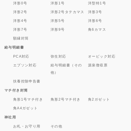
洋形0号
洋形1号
洋型特1号
洋形2号
洋形2号タテカマス
洋形3号
洋形4号
洋形5号
洋形6号
洋形7号
洋形9号
角6カマス
額縁封筒
給与明細書
PCA対応
弥生対応
オービック対応
エプソン対応
給与明細書（その
源泉徴収票
他）
扶養控除申告書
マチ付き封筒
角形1号マチ付き
角形2号マチ付き
角2ガゼット
角A4ガゼット
神社用
お札・お守り用
その他