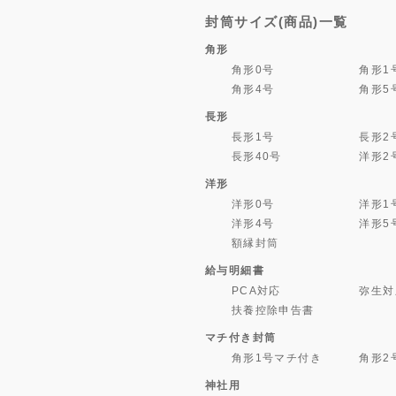
封筒サイズ(商品)一覧
角形
角形0号
角形1
角形4号
角形5
長形
長形1号
長形2
長形40号
洋形2
洋形
洋形0号
洋形1
洋形4号
洋形5
額縁封筒
給与明細書
PCA対応
弥生対
扶養控除申告書
マチ付き封筒
角形1号マチ付き
角形2
神社用