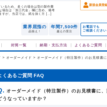
新規会員登
ているため、多くの場合は型の製作費
な場合は「加工代金」欄に含め、備考
すが、当店では、紙を抜く方 […]
業界屈指の
年間7,500件
お電話でも
ご相談ください
品揃え！
越えの受注
封筒一覧
納期・支払方法
よくあるご質問
て
>
オーダーメイド
>
オーダーメイド（特注製作）のお見積書
よくあるご質問 FAQ
オーダーメイド（特注製作）のお見積書に、
どうなっていますか？