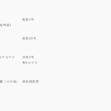
号
角形3号
(給料袋)
長形30号
タテカマス
洋形3号
角6カマス
書（その他）
源泉徴収票