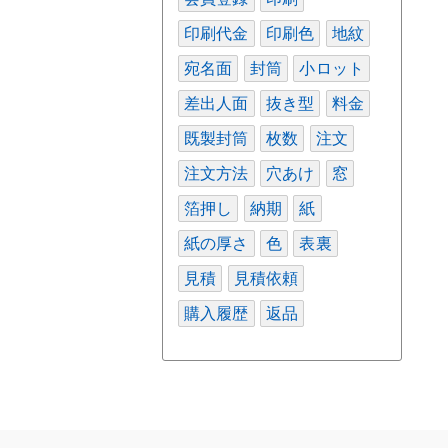
印刷代金
印刷色
地紋
宛名面
封筒
小ロット
差出人面
抜き型
料金
既製封筒
枚数
注文
注文方法
穴あけ
窓
箔押し
納期
紙
紙の厚さ
色
表裏
見積
見積依頼
購入履歴
返品