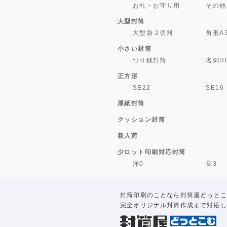
お札・お守り用
その他
大型封筒
大型袋 2切判
角形A
小さい封筒
つり銭封筒
名刺D
正方形
SE22
SE16
厚紙封筒
クッション封筒
新入荷
少ロット印刷対応封筒
洋0
長3
封筒印刷のことなら封筒屋どっとこ
完全オリジナル封筒作成まで対応し