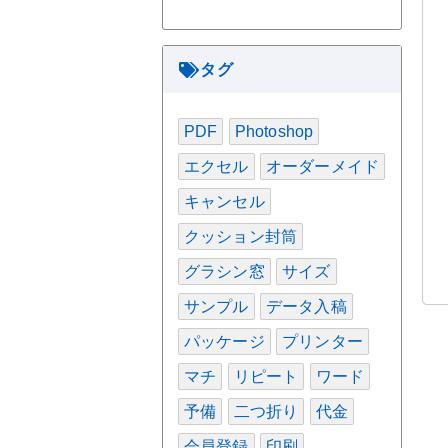
タグ
PDF
Photoshop
エクセル
オーダーメイド
キャンセル
クッション封筒
グラシン窓
サイズ
サンプル
データ入稿
パッケージ
プリンター
マチ
リピート
ワード
予備
二つ折り
代金
会員登録
印刷