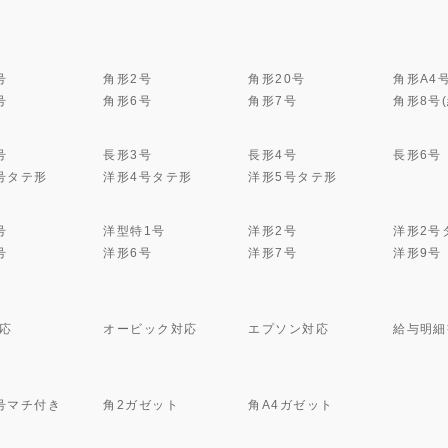
号
角形2号
角形20号
角形A4
号
角形6号
角形7号
角形8号
号
長形3号
長形4号
長形6号
号タテ形
洋形4号タテ形
洋形5号タテ形
号
洋型特1号
洋形2号
洋形2号
号
洋形6号
洋形7号
洋形9号
応
オービック対応
エプソン対応
給与明細
号マチ付き
角2ガゼット
角A4ガゼット