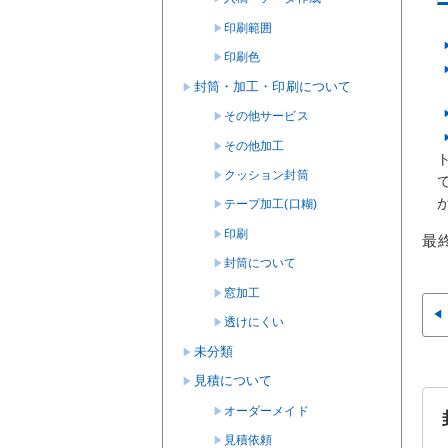
印刷範囲
印刷色
封筒・加工・印刷について
その他サービス
その他加工
クッション封筒
テープ加工(口糊)
印刷
最
封筒について
窓加工
透けにくい
未分類
見積について
オーダーメイド
見積依頼