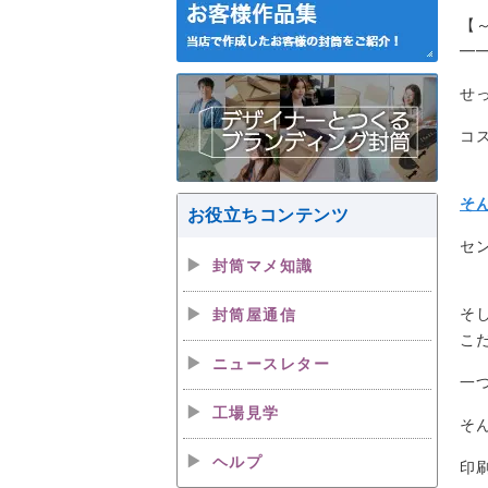
【
━
せ
コ
そ
お役立ちコンテンツ
セ
封筒マメ知識
そ
封筒屋通信
こ
ニュースレター
一
工場見学
そ
ヘルプ
印