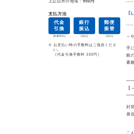
----
上記以外の地域：
950円
【
支払方法
代金
銀行
郵便
----
引換
振込
振替
～
[到着時払]
[先払]
[先払]
※ お支払い時の手数料はご負担くださ
手
い。
［代金引換手数料 330円］
銀
素
━
【
━
封
身
こ