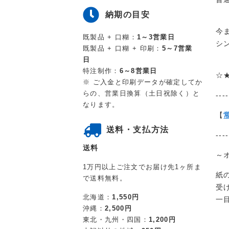
納期の目安
今
既製品 + 口糊：
1～3営業日
シ
既製品 + 口糊 + 印刷：
5～7営業
日
特注制作：
6～8営業日
☆
※ ご入金と印刷データが確定してか
らの、営業日換算（土日祝除く）と
----
なります。
【
送料・支払方法
----
送料
～
1万円以上ご注文でお届け先1ヶ所ま
紙
で送料無料。
受
北海道：
1,550円
一
沖縄：
2,500円
東北・九州・四国：
1,200円