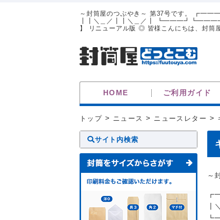
～封筒屋のつぶやき～ 第37号です。 ┏━━
┃┃＼＿／┃┃＼＿／┃ ┗━━━┛┗━━━┛
】 リニューアル版 ◎ 皆様こんにちは、封筒屋
HOME
ご利用ガイド
トップ
>
ニュース
>
ニュースレター
>
サイト内検索
～
┏
┃
┗