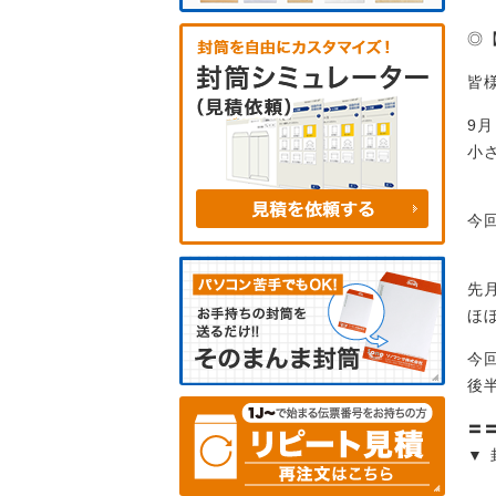
◎
皆
9
小
今
先
ほ
今
後
〓
▼