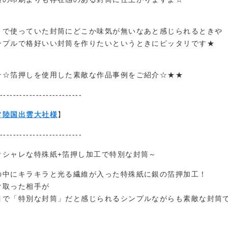
まで使っていた封筒にどこか味気が無いなあと感じられるときや
ンプルで格好いい封筒を作りたいというときにピッタリです★
★☆箔押しを使用した素敵な作品事例をご紹介☆★★
-------------------------
常陸国出雲大社様
】
-------------------------
オシャレな特殊紙+箔押し加工で特別な封筒～
の中にキラキラと光る繊維が入った特殊紙に銀の箔押加工！
け取った相手が
目で「特別な封筒」だと感じられるシンプルながらも素敵な封筒