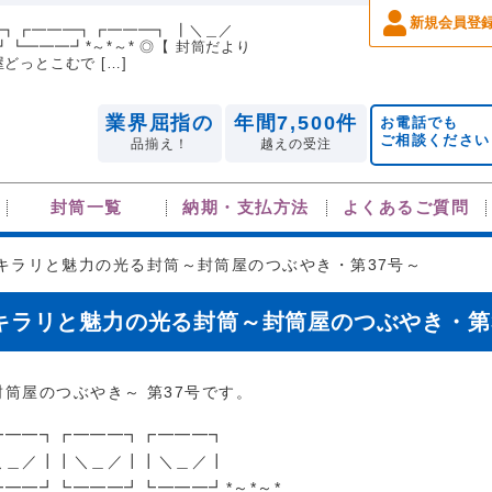
新規会員登
━┓┏━━━┓┏━━━┓ ┃＼＿／
┗━━━┛*～*～* ◎【 封筒だより
どっとこむで […]
業界屈指の
年間7,500件
お電話でも
ご相談ください
品揃え！
越えの受注
封筒一覧
納期・支払方法
よくあるご質問
キラリと魅力の光る封筒～封筒屋のつぶやき・第37号～
キラリと魅力の光る封筒～封筒屋のつぶやき・第
封筒屋のつぶやき～ 第37号です。
━━━┓┏━━━┓┏━━━┓
＼＿／┃┃＼＿／┃┃＼＿／┃
━━━┛┗━━━┛┗━━━┛*～*～*