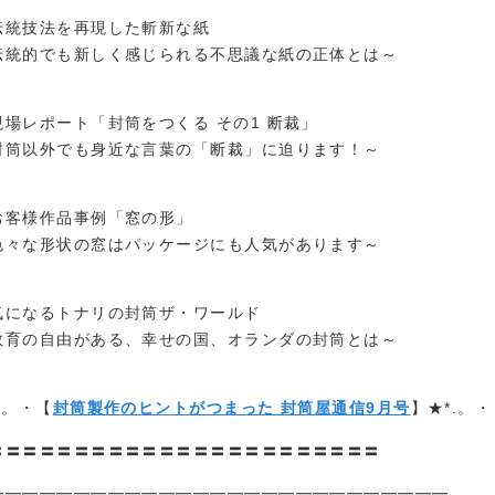
伝統技法を再現した斬新な紙
伝統的でも新しく感じられる不思議な紙の正体とは～
現場レポート「封筒をつくる その1 断裁」
封筒以外でも身近な言葉の「断裁」に迫ります！～
お客様作品事例「窓の形」
色々な形状の窓はパッケージにも人気があります～
気になるトナリの封筒ザ・ワールド
教育の自由がある、幸せの国、オランダの封筒とは～
.。・【
封筒製作のヒントがつまった 封筒屋通信9月号
】★*.。・
〓〓〓〓〓〓〓〓〓〓〓〓〓〓〓〓〓〓〓〓〓〓〓
━━━━━━━━━━━━━━━━━━━━━━━━━━━