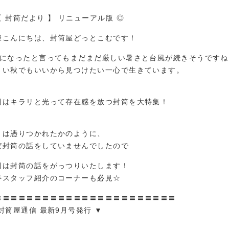
【 封筒だより 】 リニューアル版 ◎
様こんにちは、封筒屋どっとこむです！
月になったと言ってもまだまだ厳しい暑さと台風が続きそうですね
さい秋でもいいから見つけたい一心で生きています。
回はキラリと光って存在感を放つ封筒を大特集！
月は憑りつかれたかのように、
ぼ封筒の話をしていませんでしたので
回は封筒の話をがっつりいたします！
半スタッフ紹介のコーナーも必見☆
〓〓〓〓〓〓〓〓〓〓〓〓〓〓〓〓〓〓〓〓〓〓〓
 封筒屋通信 最新9月号発行 ▼