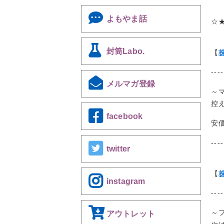
よもやま話
☆
封筒Labo.
【
----
メルマガ登録
～
控
facebook
安
----
twitter
【
instagram
----
～
アウトレット