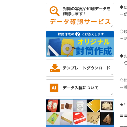
◆
～
◇
～
◆
～
◇
～
★*
〓
━