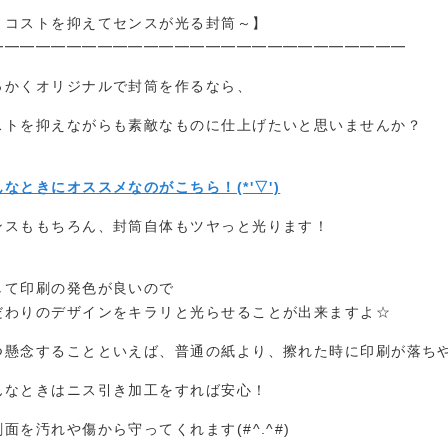
～コストを抑えてセンスが光る封筒～】
━━━━━━━━━━━━━━━━━━━━━━━━━━━
っかくオリジナルで封筒を作るなら、
ストを抑えながらも素敵なものに仕上げたいと思いませんか？
んなときにオススメなのがこちら！(*'▽')
ンスももちろん、封筒自体もツヤっと光ります！
して印刷の発色が良いので
だわりのデザインをキラリと光らせることが出来ますよ☆
つ懸念することといえば、普通の紙より、擦れた時に印刷が落ち
んなときはニス引き加工をすれば安心！
刷面を汚れや傷から守ってくれます(#^.^#)