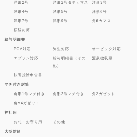
洋形2号
洋形2号タテカマス
洋形3号
洋形4号
洋形5号
洋形6号
洋形7号
洋形9号
角6カマス
額縁封筒
給与明細書
PCA対応
弥生対応
オービック対応
エプソン対応
給与明細書（その
源泉徴収票
他）
扶養控除申告書
マチ付き封筒
角形1号マチ付き
角形2号マチ付き
角2ガゼット
角A4ガゼット
神社用
お札・お守り用
その他
大型封筒