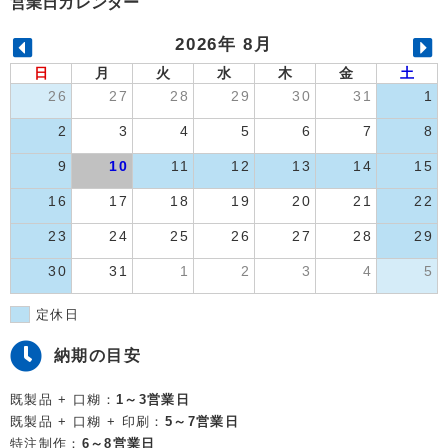
営業日カレンダー
2026年 8月
日
月
火
水
木
金
土
26
27
28
29
30
31
1
2
3
4
5
6
7
8
9
10
11
12
13
14
15
16
17
18
19
20
21
22
23
24
25
26
27
28
29
30
31
1
2
3
4
5
定休日
納期の目安
既製品 + 口糊：
1～3営業日
既製品 + 口糊 + 印刷：
5～7営業日
特注制作：
6～8営業日