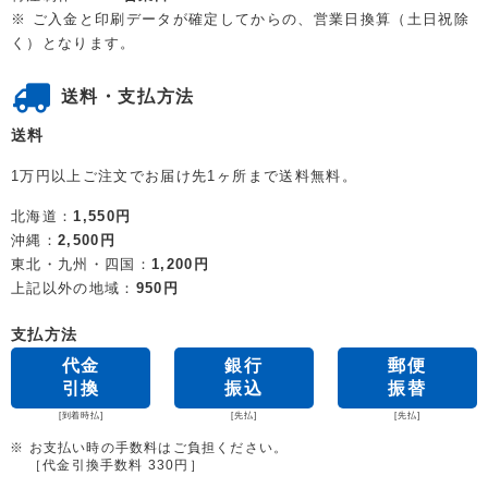
※ ご入金と印刷データが確定してからの、営業日換算（土日祝除
く）となります。
送料・支払方法
送料
1万円以上ご注文でお届け先1ヶ所まで送料無料。
北海道：
1,550円
沖縄：
2,500円
東北・九州・四国：
1,200円
上記以外の地域：
950円
支払方法
代金
銀行
郵便
引換
振込
振替
[到着時払]
[先払]
[先払]
※ お支払い時の手数料はご負担ください。
［代金引換手数料 330円］