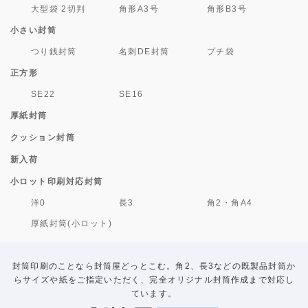
大型袋 2切判
角形A3号
角形B3号
小さい封筒
つり銭封筒
名刺DE封筒
プチ袋
正方形
SE22
SE16
厚紙封筒
クッション封筒
新入荷
小ロット印刷対応封筒
洋0
長3
角2・角A4
厚紙封筒(小ロット)
封筒印刷のことなら封筒屋どっとこむ。角2、長3などの既製品封筒か
らサイズや紙をご指定いただく、完全オリジナル封筒作成まで対応し
ています。