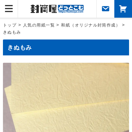
トップ
>
人気の用紙一覧
>
和紙（オリジナル封筒作成）
>
きぬもみ
きぬもみ