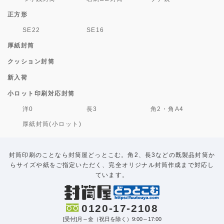
正方形
SE22
SE16
厚紙封筒
クッション封筒
新入荷
小ロット印刷対応封筒
洋0
長3
角2・角A4
厚紙封筒(小ロット)
封筒印刷のことなら封筒屋どっとこむ。角2、長3などの既製品封筒か
らサイズや紙をご指定いただく、完全オリジナル封筒作成まで対応し
ています。
0120-17-2108
[受付]月～金（祝日を除く）9:00～17:00