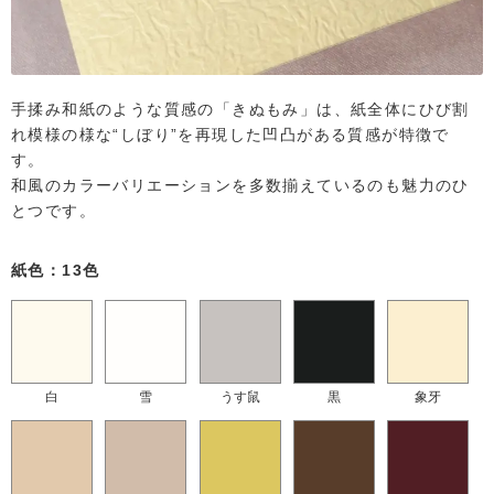
手揉み和紙のような質感の「きぬもみ」は、紙全体にひび割
れ模様の様な“しぼり”を再現した凹凸がある質感が特徴で
す。
和風のカラーバリエーションを多数揃えているのも魅力のひ
とつです。
紙色：13色
白
雪
うす鼠
黒
象牙