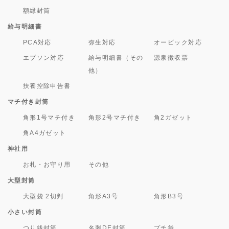
額縁封筒
給与明細書
PCA対応
弥生対応
オービック対応
エプソン対応
給与明細書（その
源泉徴収票
他）
扶養控除申告書
マチ付き封筒
角形1号マチ付き
角形2号マチ付き
角2ガゼット
角A4ガゼット
神社用
お札・お守り用
その他
大型封筒
大型袋 2切判
角形A3号
角形B3号
小さい封筒
つり銭封筒
名刺DE封筒
プチ袋