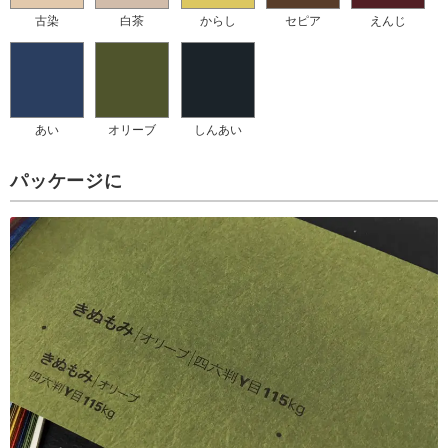
古染
白茶
からし
セピア
えんじ
あい
オリーブ
しんあい
パッケージに