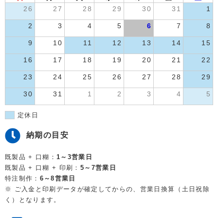
26
27
28
29
30
31
1
2
3
4
5
6
7
8
9
10
11
12
13
14
15
16
17
18
19
20
21
22
23
24
25
26
27
28
29
30
31
1
2
3
4
5
定休日
納期の目安
既製品 + 口糊：
1～3営業日
既製品 + 口糊 + 印刷：
5～7営業日
特注制作：
6～8営業日
※ ご入金と印刷データが確定してからの、営業日換算（土日祝除
く）となります。