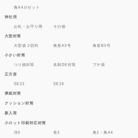
角A4ガゼット
神社用
お札・お守り用
その他
大型封筒
大型袋 2切判
角形A3号
角形B3号
小さい封筒
つり銭封筒
名刺DE封筒
プチ袋
正方形
SE22
SE16
厚紙封筒
クッション封筒
新入荷
小ロット印刷対応封筒
洋0
長3
角2・角A4