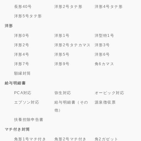
長形40号
洋形2号タテ形
洋形4号タテ形
洋形5号タテ形
洋形
洋形0号
洋形1号
洋型特1号
洋形2号
洋形2号タテカマス
洋形3号
洋形4号
洋形5号
洋形6号
洋形7号
洋形9号
角6カマス
額縁封筒
給与明細書
PCA対応
弥生対応
オービック対応
エプソン対応
給与明細書（その
源泉徴収票
他）
扶養控除申告書
マチ付き封筒
角形1号マチ付き
角形2号マチ付き
角2ガゼット