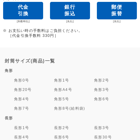
代金
銀行
郵便
引換
振込
振替
[到着時払]
[先払]
[先払]
※ お支払い時の手数料はご負担ください。
［代金引換手数料 330円］
封筒サイズ(商品)一覧
角形
角形0号
角形1号
角形2号
角形20号
角形A4号
角形3号
角形4号
角形5号
角形6号
角形7号
角形8号(給料袋)
長形
長形1号
長形2号
長形3号
長形4号
長形6号
長形30号