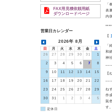
「
FAX用見積依頼用紙
表
ダウンロードページ
内
****
営業日カレンダー
【
2026年 8月
「
日
月
火
水
木
金
土
和
26
27
28
29
30
31
1
神
2
3
4
5
6
7
8
__
9
10
11
12
13
14
15
【
__
16
17
18
19
20
21
22
ね
23
24
25
26
27
28
29
作
30
31
1
2
3
4
5
鼠
す
定休日