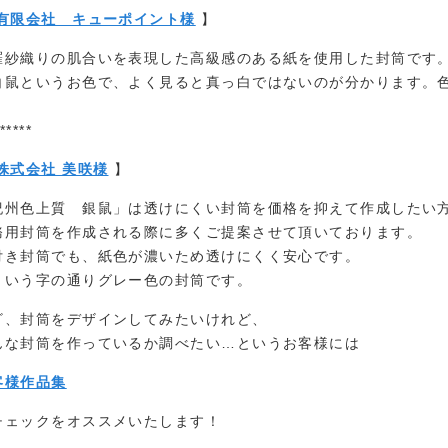
有限会社 キューポイント様
】
紗織りの肌合いを表現した高級感のある紙を使用した封筒です
鼠というお色で、よく見ると真っ白ではないのが分かります。
*****
株式会社 美咲様
】
紀州色上質 銀鼠」は透けにくい封筒を価格を抑えて作成したい
務用封筒を作成される際に多くご提案させて頂いております。
付き封筒でも、紙色が濃いため透けにくく安心です。
という字の通りグレー色の封筒です。
ざ、封筒をデザインしてみたいけれど、
んな封筒を作っているか調べたい…というお客様には
客様作品集
チェックをオススメいたします！