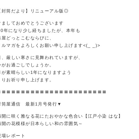
【封筒だより】リニューアル版◎
けましておめでとうございます
020年になり少し経ちましたが、本年も
筒屋どっとこむならびに、
メルマガをよろしくお願い申し上げます<(_ _)>
日、厳しい寒さに見舞われていますが、
かがお過ごしでしょうか。
年が素晴らしい1年になりますよう
よりお祈り申し上げます。
〓〓〓〓〓〓〓〓〓〓〓〓〓〓〓〓〓〓〓〓〓〓〓
封筒屋通信 最新1月号発行▼
満開に咲く雅なる花にたおやかな色合い【江戸小染 はな】
満開の花模様が日本らしい和の雰囲気～
現場レポート