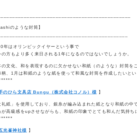
______________________________________________
ashiのような封筒】
_____________________________________________
020年はオリンピックイヤーという事で
外の方もより多く来日される1年になるのではないでしょうか。
本の文化、和を表現するのに欠かせない和紙（のような）封筒を
節柄、1月は和紙のような紙を使って和風な封筒を作成したいと
******
手のひら文具店 Bungu（株式会社コノル）様
】
大礼紙」を使用しており、銀糸が編み込まれた紙となり和紙の中
糸が高級感をupさせながらも、和紙の印象でとても和んだ気持ち
******
五光峯神社様
】