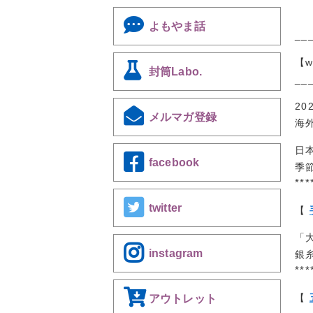
よもやま話
__
【w
封筒Labo.
__
2
メルマガ登録
海
日
facebook
季
***
twitter
【
「
instagram
銀
***
【
アウトレット