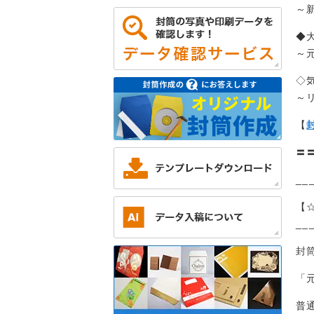
～
◆
～
◇
～
【
〓
__
【
__
封
「
普