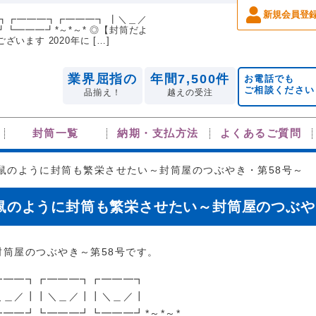
新規会員登
━┓┏━━━┓┏━━━┓ ┃＼＿／
┗━━━┛*～*～* ◎【封筒だよ
います 2020年に […]
業界屈指の
年間7,500件
お電話でも
ご相談ください
品揃え！
越えの受注
封筒一覧
納期・支払方法
よくあるご質問
鼠のように封筒も繁栄させたい～封筒屋のつぶやき・第58号～
鼠のように封筒も繁栄させたい～封筒屋のつぶや
封筒屋のつぶやき～第58号です。
━━━┓┏━━━┓┏━━━┓
＼＿／┃┃＼＿／┃┃＼＿／┃
━━━┛┗━━━┛┗━━━┛*～*～*