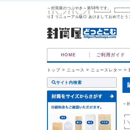
～封筒屋のつぶやき～第58号です。 ┏━━
┃┃＼＿／┃┃＼＿／┃ ┗━━━┛┗━━━┛
り】リニューアル版◎ あけましておめでとうござ
HOME
ご利用ガイド
トップ
>
ニュース
>
ニュースレター
>
サイト内検索
～
┏
┃
┗