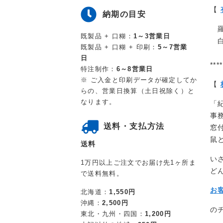
【
納期の目安
羅
既製品 + 口糊：
1～3営業日
白
既製品 + 口糊 + 印刷：
5～7営業
日
****
特注制作：
6～8営業日
※ ご入金と印刷データが確定してか
【
らの、営業日換算（土日祝除く）と
なります。
「
事
送料・支払方法
窓
鼠
送料
い
1万円以上ご注文でお届け先1ヶ所ま
ど
で送料無料。
お
北海道：
1,550円
沖縄：
2,500円
の
東北・九州・四国：
1,200円