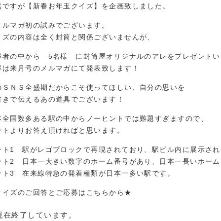
然ですが【新春お年玉クイズ】を企画致しました。
メルマガ初の試みでございます。
イズの内容は全く封筒と関係ございませんが、
解者の中から 5名様 に封筒屋オリジナルのアレをプレゼントい
解は来月号のメルマガにて発表致します！
のＳＮＳ全盛期だからこそ使ってほしい、自分の思いを
書きで伝えるあの道具でございます！
本全国数多ある駅の中からノーヒントでは難題すぎますので、
ントよりお答え頂ければと思います。
ント1 駅がレゴブロックで再現されており、駅ビル内に展示され
ント2 日本一大きい数字のホーム番号があり、日本一長いホーム
ント3 在来線特急の発着種類が日本一多い駅です。
クイズのご回答とご応募はこちらから★
現在終了しています。