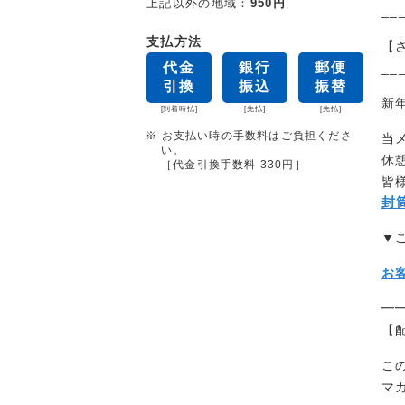
上記以外の地域：
950円
__
支払方法
【
代金
銀行
郵便
__
引換
振込
振替
新
[到着時払]
[先払]
[先払]
※ お支払い時の手数料はご負担くださ
当
い。
休
［代金引換手数料 330円］
皆
封
▼
お
━
【
こ
マ