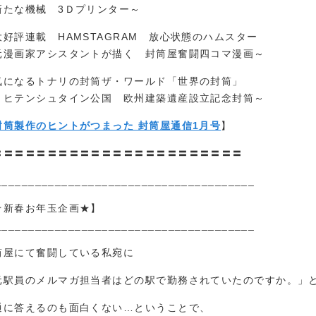
新たな機械 3Ｄプリンター～
大好評連載 HAMSTAGRAM 放心状態のハムスター
元漫画家アシスタントが描く 封筒屋奮闘四コマ漫画～
気になるトナリの封筒ザ・ワールド「世界の封筒」
リヒテンシュタイン公国 欧州建築遺産設立記念封筒～
封筒製作のヒントがつまった 封筒屋通信1月号
】
〓〓〓〓〓〓〓〓〓〓〓〓〓〓〓〓〓〓〓〓〓〓〓
_______________________________________
☆新春お年玉企画★】
_______________________________________
筒屋にて奮闘している私宛に
元駅員のメルマガ担当者はどの駅で勤務されていたのですか。」
通に答えるのも面白くない…ということで、