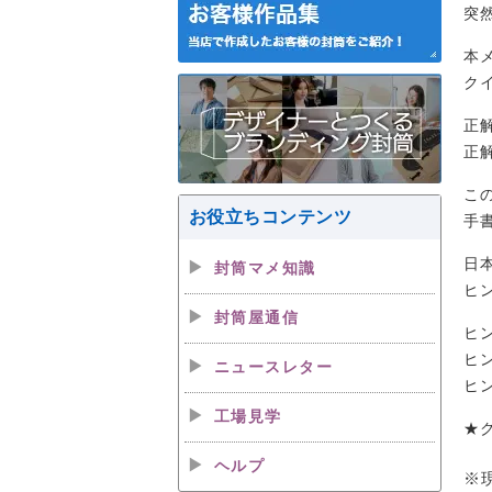
突
本
ク
正
正
こ
お役立ちコンテンツ
手
日
封筒マメ知識
ヒ
封筒屋通信
ヒ
ヒ
ニュースレター
ヒ
工場見学
★
ヘルプ
※