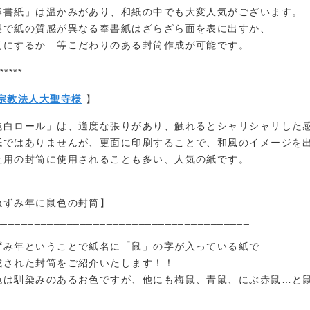
奉書紙」は温かみがあり、和紙の中でも大変人気がございます。
裏で紙の質感が異なる奉書紙はざらざら面を表に出すか、
側にするか…等こだわりのある封筒作成が可能です。
*****
宗教法人大聖寺様
】
純白ロール」は、適度な張りがあり、触れるとシャリシャリした
紙ではありませんが、更面に印刷することで、和風のイメージを
社用の封筒に使用されることも多い、人気の紙です。
_______________________________________
ねずみ年に鼠色の封筒】
_______________________________________
ずみ年ということで紙名に「鼠」の字が入っている紙で
成された封筒をご紹介いたします！！
色は馴染みのあるお色ですが、他にも梅鼠、青鼠、にぶ赤鼠…と
。