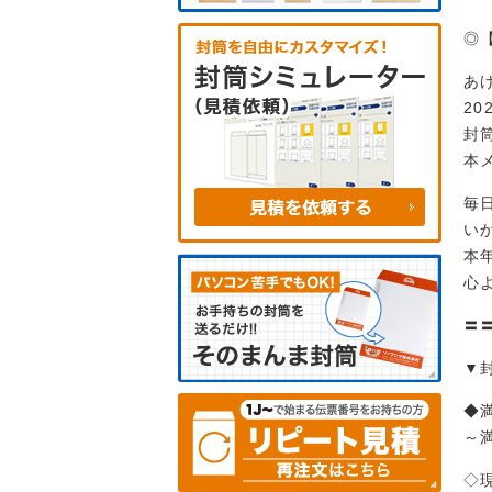
◎
あ
2
封
本
毎
い
本
心
〓
▼
◆
～
◇