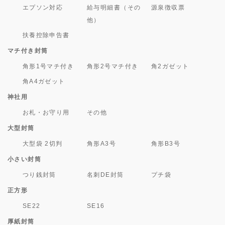
エプソン対応
給与明細書（その
源泉徴収票
他）
扶養控除申告書
マチ付き封筒
角形1号マチ付き
角形2号マチ付き
角2ガゼット
角A4ガゼット
神社用
お札・お守り用
その他
大型封筒
大型袋 2切判
角形A3号
角形B3号
小さい封筒
つり銭封筒
名刺DE封筒
プチ袋
正方形
SE22
SE16
厚紙封筒