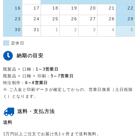
16
17
18
19
20
21
22
23
24
25
26
27
28
29
30
31
1
2
3
4
5
定休日
納期の目安
既製品 + 口糊：
1～3営業日
既製品 + 口糊 + 印刷：
5～7営業日
特注制作：
6～8営業日
※ ご入金と印刷データが確定してからの、営業日換算（土日祝除
く）となります。
送料・支払方法
送料
1万円以上ご注文でお届け先1ヶ所まで送料無料。