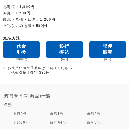
北海道：
1,550円
沖縄：
2,500円
東北・九州・四国：
1,200円
上記以外の地域：
950円
支払方法
代金
銀行
郵便
引換
振込
振替
[到着時払]
[先払]
[先払]
※ お支払い時の手数料はご負担ください。
［代金引換手数料 330円］
封筒サイズ(商品)一覧
角形
角形0号
角形1号
角形2号
角形20号
角形A4号
角形3号