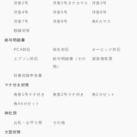
洋形2号
洋形2号タテカマス
洋形3号
洋形4号
洋形5号
洋形6号
洋形7号
洋形9号
角6カマス
額縁封筒
給与明細書
PCA対応
弥生対応
オービック対応
エプソン対応
給与明細書（その
源泉徴収票
他）
扶養控除申告書
マチ付き封筒
角形1号マチ付き
角形2号マチ付き
角2ガゼット
角A4ガゼット
神社用
お札・お守り用
その他
大型封筒