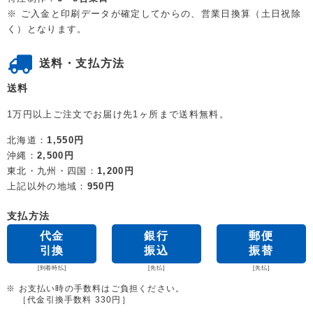
※ ご入金と印刷データが確定してからの、営業日換算（土日祝除
く）となります。
送料・支払方法
送料
1万円以上ご注文でお届け先1ヶ所まで送料無料。
北海道：
1,550円
沖縄：
2,500円
東北・九州・四国：
1,200円
上記以外の地域：
950円
支払方法
代金
銀行
郵便
引換
振込
振替
[到着時払]
[先払]
[先払]
※ お支払い時の手数料はご負担ください。
［代金引換手数料 330円］