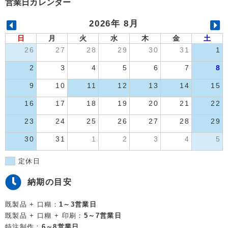
営業日カレンダー
2026年 8月
日
月
火
水
木
金
土
26
27
28
29
30
31
1
2
3
4
5
6
7
8
9
10
11
12
13
14
15
16
17
18
19
20
21
22
23
24
25
26
27
28
29
30
31
1
2
3
4
5
定休日
納期の目安
既製品 + 口糊：
1～3営業日
既製品 + 口糊 + 印刷：
5～7営業日
特注制作：
6～8営業日