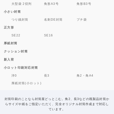
大型袋 2切判
角形A3号
角形B3号
小さい封筒
つり銭封筒
名刺DE封筒
プチ袋
正方形
SE22
SE16
厚紙封筒
クッション封筒
新入荷
小ロット印刷対応封筒
洋0
長3
角2・角A4
厚紙封筒(小ロット)
封筒印刷のことなら封筒屋どっとこむ。角2、長3などの既製品封筒か
らサイズや紙をご指定いただく、完全オリジナル封筒作成まで対応し
ています。